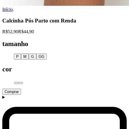
Início
.
Calcinha Pós Parto com Renda
R$52,90
R$44,90
tamanho
P
M
G
GG
cor
Comprar