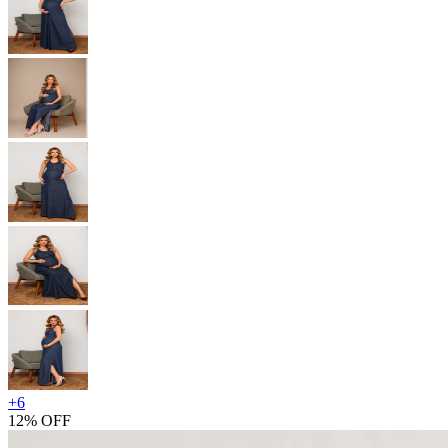
+
6
12% OFF